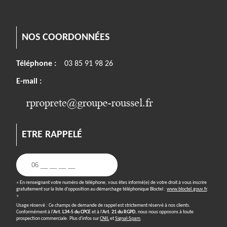
NOS COORDONNÉES
Téléphone :
03 85 91 98 26
E-mail :
ETRE RAPPELÉ
« En renseignant votre numéro de téléphone, vous êtes informé(e) de votre droit à vous inscrire
gratuitement sur la liste d'opposition au démarchage téléphonique Bloctel :
www.bloctel.gouv.fr
.
»
Usage réservé : Ce champs de demande de rappel est strictement réservé à nos clients.
Conformément à l'
Art. L34-5 du CPCE
et à l'
Art. 21 du RGPD
, nous nous opposons à toute
prospection commerciale. Plus d'infos sur
CNIL
et
Signal-Spam
.