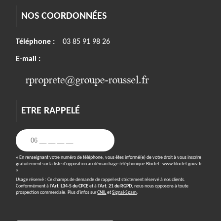
NOS COORDONNÉES
Téléphone :
03 85 91 98 26
E-mail :
ETRE RAPPELÉ
« En renseignant votre numéro de téléphone, vous êtes informé(e) de votre droit à vous inscrire
gratuitement sur la liste d'opposition au démarchage téléphonique Bloctel :
www.bloctel.gouv.fr
.
»
Usage réservé : Ce champs de demande de rappel est strictement réservé à nos clients.
Conformément à l'
Art. L34-5 du CPCE
et à l'
Art. 21 du RGPD
, nous nous opposons à toute
prospection commerciale. Plus d'infos sur
CNIL
et
Signal-Spam
.