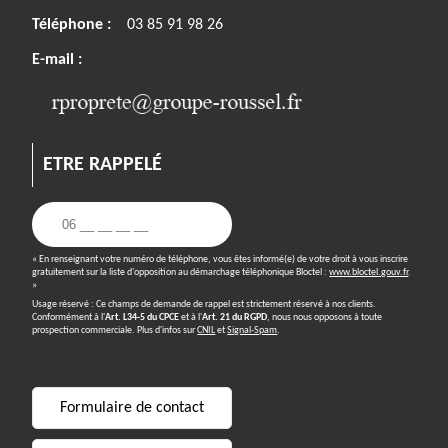
Téléphone :
03 85 91 98 26
E-mail :
ETRE RAPPELÉ
« En renseignant votre numéro de téléphone, vous êtes informé(e) de votre droit à vous inscrire
gratuitement sur la liste d'opposition au démarchage téléphonique Bloctel :
www.bloctel.gouv.fr
.
»
Usage réservé : Ce champs de demande de rappel est strictement réservé à nos clients.
Conformément à l'
Art. L34-5 du CPCE
et à l'
Art. 21 du RGPD
, nous nous opposons à toute
prospection commerciale. Plus d'infos sur
CNIL
et
Signal-Spam
.
Formulaire de contact